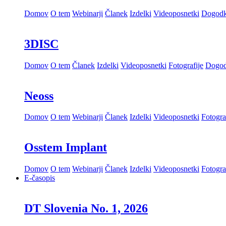
Domov
O tem
Webinarji
Članek
Izdelki
Videoposnetki
Dogodk
3DISC
Domov
O tem
Članek
Izdelki
Videoposnetki
Fotografije
Dogod
Neoss
Domov
O tem
Webinarji
Članek
Izdelki
Videoposnetki
Fotogra
Osstem Implant
Domov
O tem
Webinarji
Članek
Izdelki
Videoposnetki
Fotogra
E-časopis
DT Slovenia No. 1, 2026