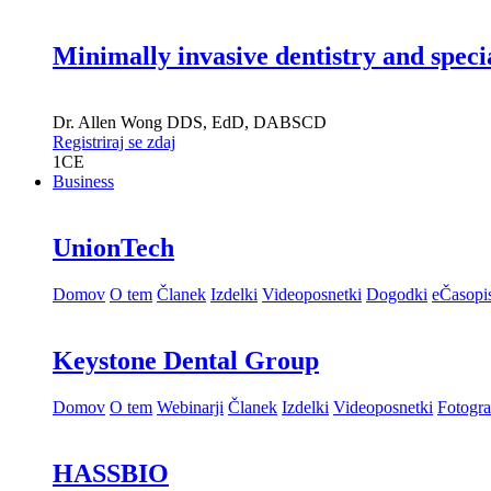
Minimally invasive dentistry and speci
Dr.
Allen Wong
DDS, EdD, DABSCD
Registriraj se zdaj
1
CE
Business
UnionTech
Domov
O tem
Članek
Izdelki
Videoposnetki
Dogodki
eČasopi
Keystone Dental Group
Domov
O tem
Webinarji
Članek
Izdelki
Videoposnetki
Fotogra
HASSBIO