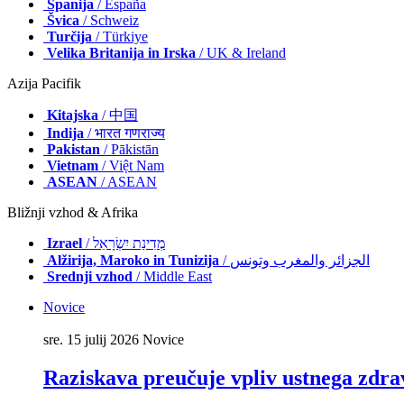
Španija
/ España
Švica
/ Schweiz
Turčija
/ Türkiye
Velika Britanija in Irska
/ UK & Ireland
Azija Pacifik
Kitajska
/ 中国
Indija
/ भारत गणराज्य
Pakistan
/ Pākistān
Vietnam
/ Việt Nam
ASEAN
/ ASEAN
Bližnji vzhod & Afrika
Izrael
/ מְדִינַת יִשְׂרָאֵל
Alžirija, Maroko in Tunizija
/ الجزائر والمغرب وتونس
Srednji vzhod
/ Middle East
Novice
sre. 15 julij 2026
Novice
Raziskava preučuje vpliv ustnega zdra