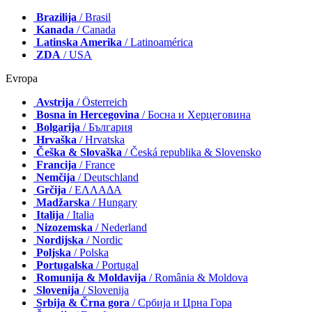
Brazilija
/ Brasil
Kanada
/ Canada
Latinska Amerika
/ Latinoamérica
ZDA
/ USA
Evropa
Avstrija
/ Österreich
Bosna in Hercegovina
/ Босна и Херцеговина
Bolgarija
/ България
Hrvaška
/ Hrvatska
Češka & Slovaška
/ Česká republika & Slovensko
Francija
/ France
Nemčija
/ Deutschland
Grčija
/ ΕΛΛΑΔΑ
Madžarska
/ Hungary
Italija
/ Italia
Nizozemska
/ Nederland
Nordijska
/ Nordic
Poljska
/ Polska
Portugalska
/ Portugal
Romunija & Moldavija
/ România & Moldova
Slovenija
/ Slovenija
Srbija & Črna gora
/ Србија и Црна Гора