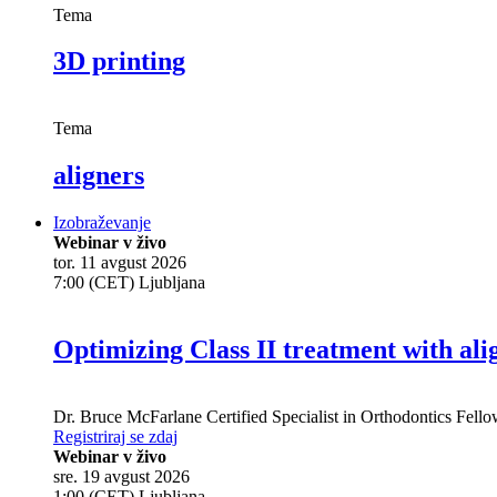
Tema
3D printing
Tema
aligners
Izobraževanje
Webinar v živo
tor. 11 avgust 2026
7:00 (CET) Ljubljana
Optimizing Class II treatment with ali
Dr.
Bruce McFarlane
Certified Specialist in Orthodontics Fel
Registriraj se zdaj
Webinar v živo
sre. 19 avgust 2026
1:00 (CET) Ljubljana