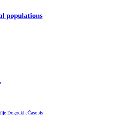
al populations
s
fije
Dogodki
eČasopis